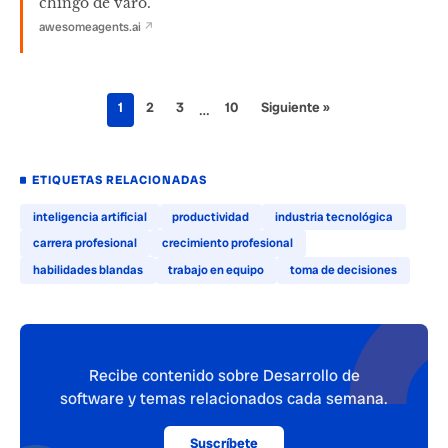
chingo de varo.
awesomeagents.ai
↗
1
2
3
10
Siguiente »
…
ETIQUETAS RELACIONADAS
inteligencia artificial
productividad
industria tecnológica
carrera profesional
crecimiento profesional
habilidades blandas
trabajo en equipo
toma de decisiones
Recibe contenido sobre Desarrollo de
software y temas relacionados cada semana.
Suscríbete