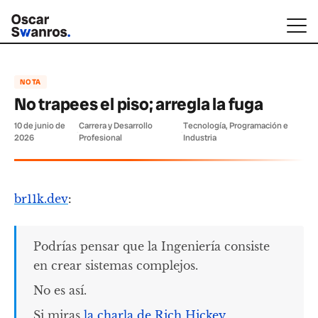
NOTA
No trapees el piso; arregla la fuga
10 de junio de
Carrera y Desarrollo
Tecnología, Programación e
·
·
2026
Profesional
Industria
br11k.dev
:
Podrías pensar que la Ingeniería consiste
en crear sistemas complejos.
No es así.
Si miras
la charla de Rich Hickey