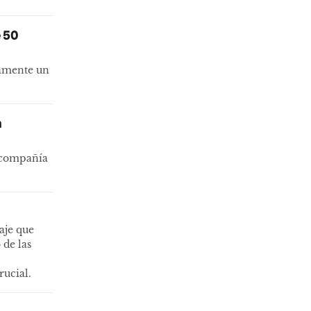
e 50
camente un
n
u compañía
aje que
 de las
rucial.