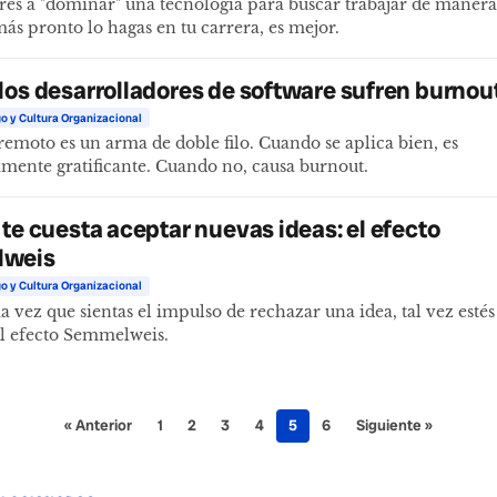
res a "dominar" una tecnología para buscar trabajar de maner
ás pronto lo hagas en tu carrera, es mejor.
los desarrolladores de software sufren burnou
o y Cultura Organizacional
 remoto es un arma de doble filo. Cuando se aplica bien, es
ente gratificante. Cuando no, causa burnout.
 te cuesta aceptar nuevas ideas: el efecto
weis
o y Cultura Organizacional
 vez que sientas el impulso de rechazar una idea, tal vez estés
l efecto Semmelweis.
« Anterior
1
2
3
4
5
6
Siguiente »