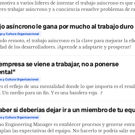
motiva a varios líderes de intentar el trabajo asíncrono es que
ero trabajar asíncrono y a conciencia resuelve problemas de ra
ajo asíncrono le gana por mucho al trabajo duro
go y Cultura Organizacional
o remoto, el trabajo asíncrono es la clave para mejorar la efi
idad de los desarrolladores. ¡Aprende a adaptarte y prosperar!
 empresa se viene a trabajar, no a ponerse
ntal”
o y Cultura Organizacional
 es el reflejo de una mentalidad donde lo que importa es el resu
. Un medio para un fin. Y es una bandera roja. 🚩
ber si deberías dejar ir a un miembro de tu eq
o y Cultura Organizacional
o Engineering Manager es establecer procesos y generar estra
plan las expectativas del equipo. No hacerlo te podría salir m