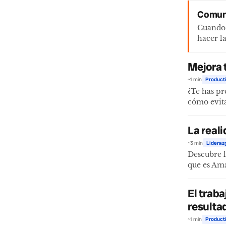
Comuni
Cuando 
hacer la
Mejora 
~1 min
Product
¿Te has pr
cómo evita
La real
~3 min
Lideraz
Descubre l
que es Ama
El trab
resulta
~1 min
Product