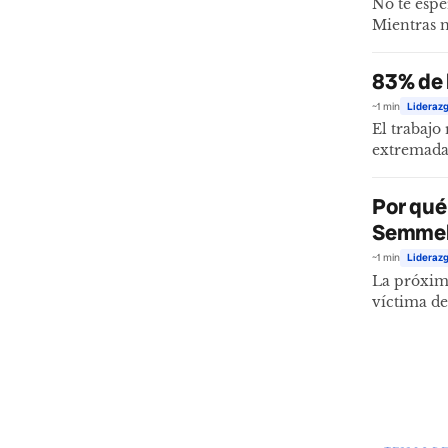
No te espe
Mientras m
83% de 
~1 min
Liderazg
El trabajo
extremadam
Por qué
Semmel
~1 min
Liderazg
La próxima
víctima de