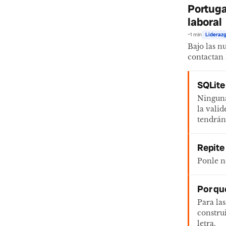
Portugal
laboral
~1 min
Liderazg
Bajo las n
contactan 
SQLite
Ninguna
la valid
tendrán
Repite 
Ponle no
Por qu
Para la
construi
letra.