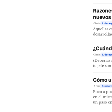
Razones
nuevos
~3 min
Lideraz
Aquellas e
desarrolla
¿Cuándo
~3 min
Lideraz
¿Deberías 
tu jefe so
Cómo us
~1 min
Product
Poco a po
en el mism
un paso en