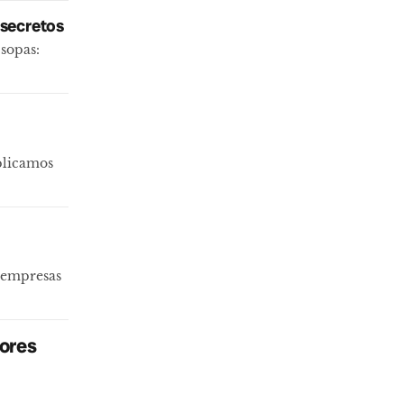
 secretos
sopas:
plicamos
i-empresas
jores