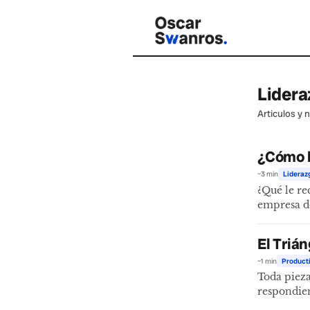
Lidera
Articulos y 
¿Cómo l
~3 min
Lideraz
¿Qué le re
empresa do
El Triá
~1 min
Product
Toda pieza
respondie