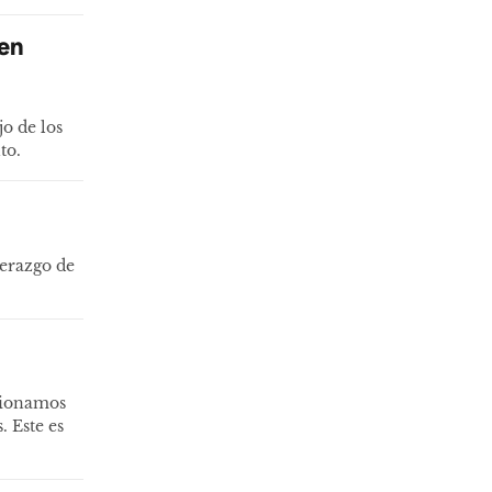
uen
jo de los
to.
derazgo de
cionamos
 Este es