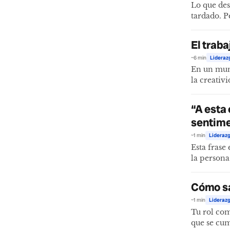
Lo que des
tardado. P
El trab
~6 min
Lideraz
En un mund
la creativ
“A esta
sentime
~1 min
Liderazg
Esta frase
la persona
Cómo sa
~1 min
Liderazg
Tu rol com
que se cum