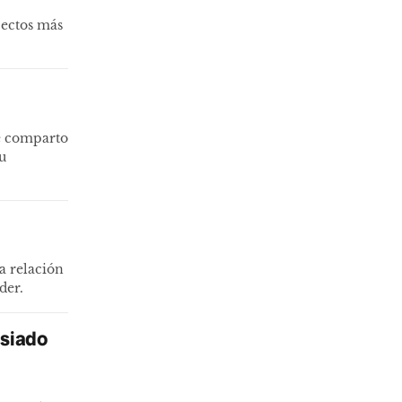
pectos más
ue comparto
u
a relación
der.
asiado