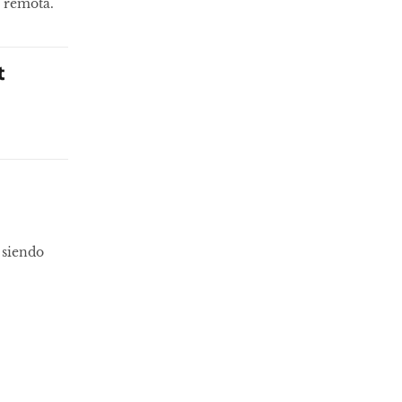
a remota.
t
 siendo