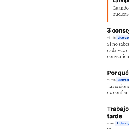
La imp
Cuando t
nuclear
3 conse
~4 min
Lideraz
Si no sabe
cada vez q
convenien
Por qué
~2 min
Lideraz
Las sesion
de confian
Trabajo
tarde
~1 min
Liderazg