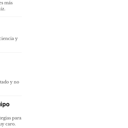
 es más
íz.
ciencia y
ltado y no
uipo
tegias para
uy caro.