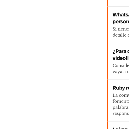
WhatsA
person
Si tien
detalle
¿Para q
videol
Conside
vaya a 
Ruby r
La comu
fomenta
palabra
respons