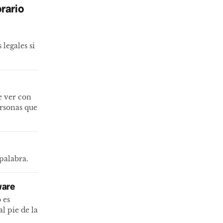
orario
legales si
e ver con
ersonas que
 palabra.
ware
 es
al pie de la