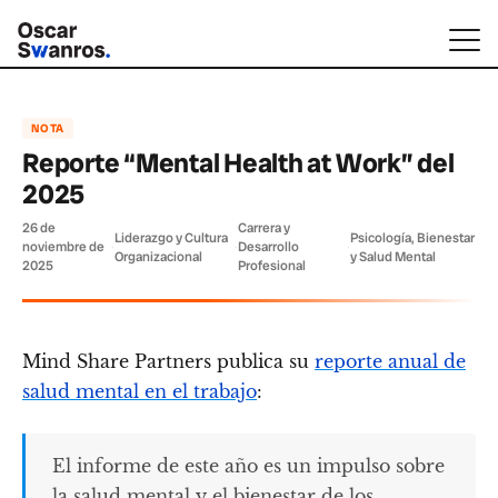
NOTA
Reporte “Mental Health at Work” del
2025
26 de
Carrera y
Liderazgo y Cultura
Psicología, Bienestar
noviembre de
·
·
Desarrollo
·
Organizacional
y Salud Mental
2025
Profesional
Mind Share Partners publica su
reporte anual de
salud mental en el trabajo
:
El informe de este año es un impulso sobre
la salud mental y el bienestar de los