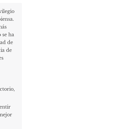
vilegio
iensa.
más
o se ha
dad de
ia de
es
ctorio,
entir
mejor