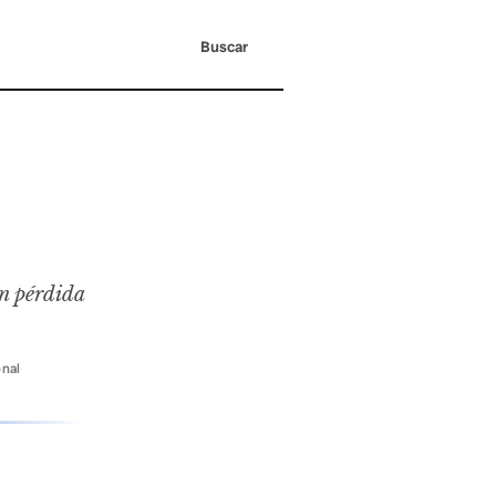
Buscar
n pérdida
onal
·