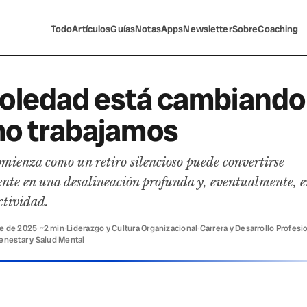
Todo
Artículos
Guías
Notas
Apps
Newsletter
Sobre
Coaching
soledad está cambiando
o trabajamos
mienza como un retiro silencioso puede convertirse
nte en una desalineación profunda y, eventualmente, e
ctividad.
re de 2025
·
~2 min
·
Liderazgo y Cultura Organizacional
·
Carrera y Desarrollo Profesi
ienestar y Salud Mental