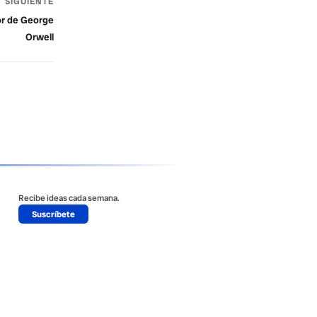
SIGUIENTE
jor de George
Orwell
Recibe ideas cada semana.
Suscríbete