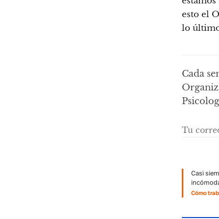
estamos 
esto el 
lo último
Cada se
Organiza
Psicolog
Casi siem
incómoda
Cómo traba