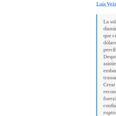
Luis Ve
La so
dismi
que c
dólare
perci
Despu
asisti
embar
transa
Crear
recon
fuerza
confi
ruptu