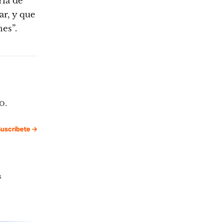
ría de
ar, y que
nes”.
o.
uscríbete →
s