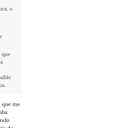
ura, o
e
r que
ra
sible
ua.
s que me
mba
ando