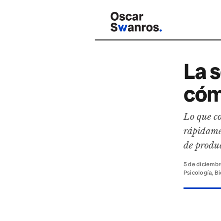
La 
cóm
Lo que co
rápidame
de produ
5 de diciemb
Psicología, B