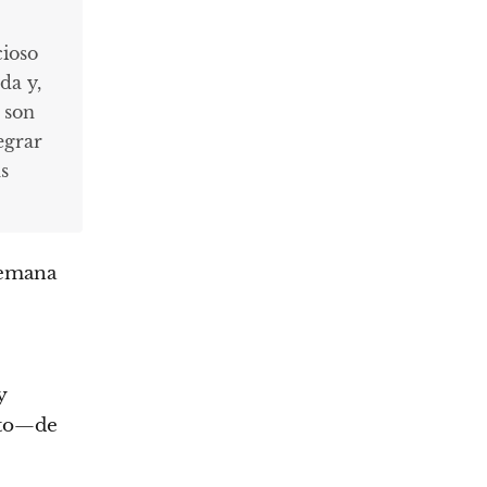
cioso
da y,
 son
egrar
s
semana
y
nto—de