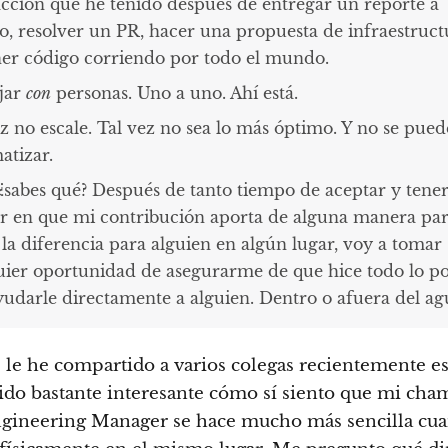
facción que he tenido después de entregar un reporte a
o, resolver un PR, hacer una propuesta de infraestruct
ner código corriendo por todo el mundo.
jar
con
personas. Uno a uno. Ahí está.
z no escale. Tal vez no sea lo más óptimo. Y no se pued
atizar.
 ¿sabes qué? Después de tanto tiempo de aceptar y tene
ar en que mi contribución aporta de alguna manera pa
 la diferencia para alguien en algún lugar, voy a tomar
uier oportunidad de asegurarme de que hice todo lo po
yudarle directamente a alguien. Dentro o afuera del ag
 le he compartido a varios colegas recientemente e
ido bastante interesante cómo sí siento que mi cha
gineering Manager se hace mucho más sencilla cu