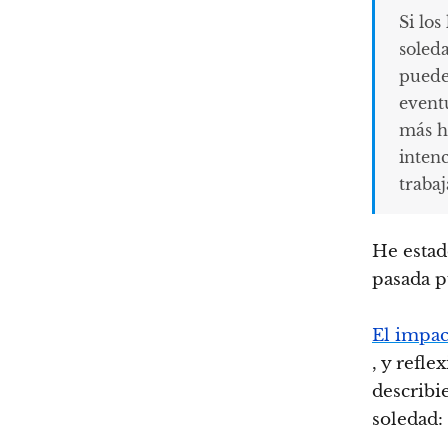
Si los
soled
puede
event
más h
inten
trabaj
He estad
pasada p
El impac
, y refl
describi
soledad: