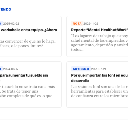
YENDO
O
2025-02-22
NOTA
2025-11-26
 workaholic en tu equipo. ¿Ahora
Reporte “Mental Health at Work”
“Los lugares de trabajo que apoy
salud mental de los empleados 
tas convencer de que no lo haga,
agotamiento, depresión y ansied
dback, o le pones límites?
todos...
O
2024-06-17
ARTICULO
2021-07-21
 para aumentar tu sueldo sin
Por qué importan los 1on1 en equ
e
desarrollo
tu sueldo no se trata nada más
Las sesiones 1on1 son una de las
. Se trata de tener una
herramientas para establecer un
ón completa de qué es lo que
de confianza entre los miembros 