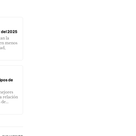
 del 2025
an la
ven menos
ad,
ipos de
 mejores
a relación
de...