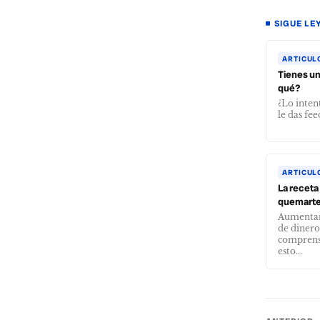
SIGUE LE
ARTICUL
Tienes un
qué?
¿Lo inten
le das fee
ARTICUL
La receta
quemart
Aumentar 
de dinero
comprensi
esto...