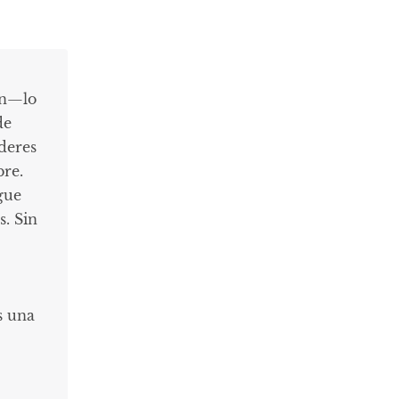
ón—lo
de
íderes
bre.
gue
s. Sin
s una