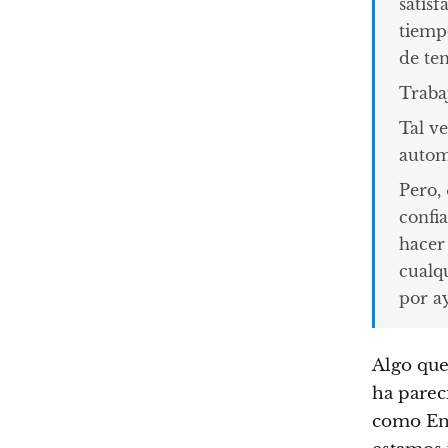
satis
tiemp
de te
Traba
Tal ve
autom
Pero,
confi
hacer
cualq
por a
Algo que
ha parec
como En