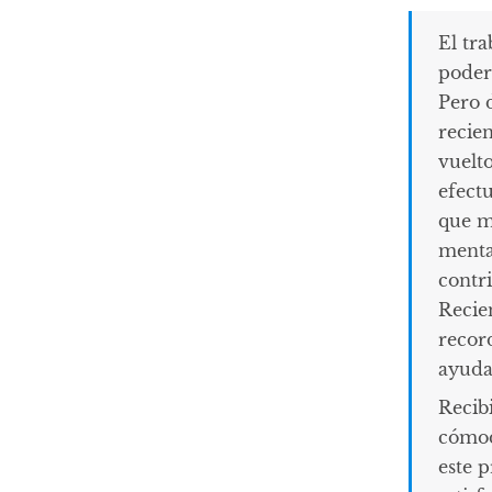
El tra
poder
Pero 
recien
vuelt
efect
que m
menta
contr
Recie
recor
ayuda
Recib
cómod
este 