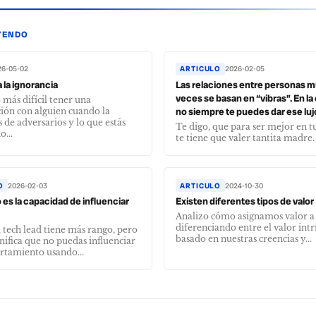
YENDO
26-05-02
ARTICULO
2026-02-05
a la ignorancia
Las relaciones entre personas 
veces se basan en “vibras”. En l
más difícil tener una
no siempre te puedes dar ese luj
ión con alguien cuando la
s de adversarios y lo que estás
Te digo, que para ser mejor en tu
o...
te tiene que valer tantita madre.
O
2026-02-03
ARTICULO
2024-10-30
 es la capacidad de influenciar
Existen diferentes tipos de valor
Analizo cómo asignamos valor a l
diferenciando entre el valor intr
u tech lead tiene más rango, pero
basado en nuestras creencias y...
gnifica que no puedas influenciar
rtamiento usando...