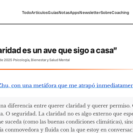
Todo
Artículos
Guías
Notas
Apps
Newsletter
Sobre
Coaching
aridad es un ave que sigo a casa”
 de 2025
·
Psicología, Bienestar y Salud Mental
Zhu, con una metáfora que me atrapó inmediatame
na diferencia entre querer claridad y querer permiso.
za. O seguridad. La claridad no es algo externo que esp
e suceda (como las buenas condiciones climáticas), sin
ía conmovedora y fluida con la que estoy en conversac