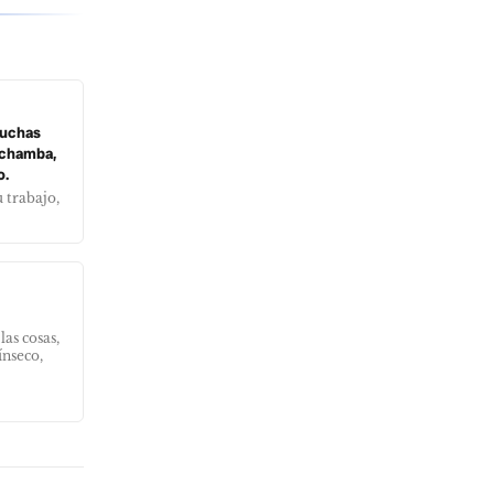
muchas
a chamba,
o.
 trabajo,
as cosas,
ínseco,