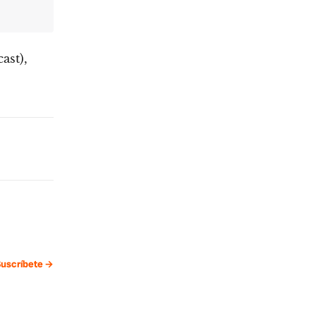
ast),
uscríbete →