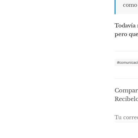
como u
Todavía 
pero que
#comunicac
Compart
Recíbelo