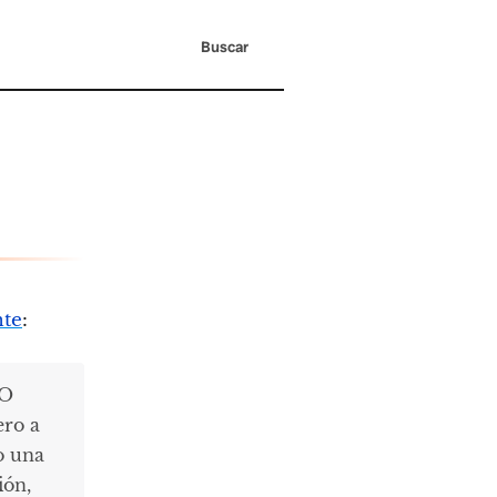
Buscar
nte
:
 O
ero a
o una
ión,