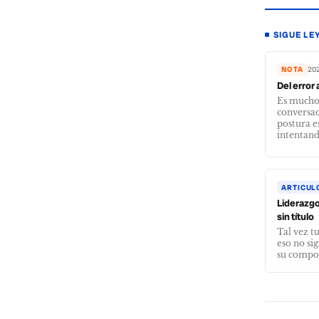
SIGUE LE
NOTA
20
Del error 
Es mucho 
conversac
postura e
intentand
ARTICUL
Liderazgo
sin título
Tal vez t
eso no si
su compo