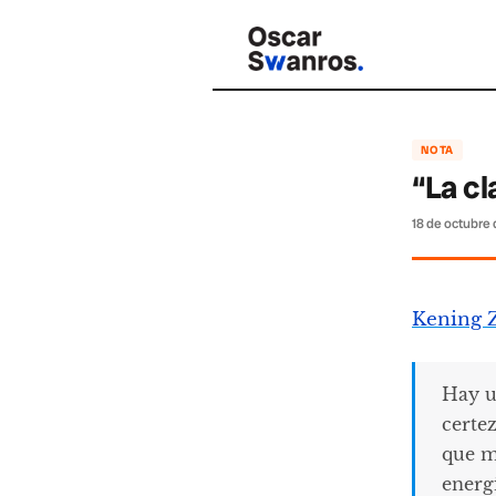
NOTA
“La cl
18 de octubre
Kening 
Hay u
certe
que m
energ