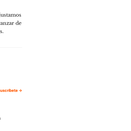
ajustamos
vanzar de
s.
uscríbete →
s