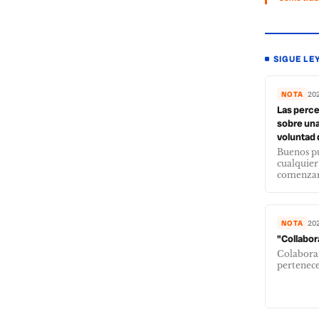
SIGUE LE
NOTA
202
Las perce
sobre una
voluntad d
Buenos pu
cualquier
comenzar 
NOTA
20
"Collabora
Colaborar 
pertenece