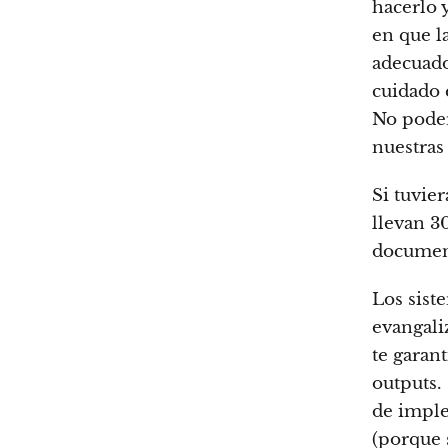
hacerlo 
en que l
adecuado
cuidado 
No podem
nuestras
Si tuvie
llevan 3
document
Los sist
evangali
te garant
outputs.
de imple
(porque 