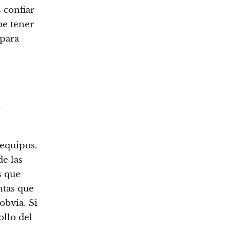
 confiar
be tener
 para
.
 equipos.
e las
s que
ntas que
obvia. Si
ollo del