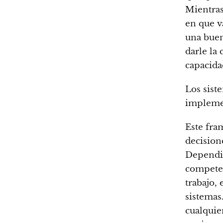
Mientras
en que v
una buen
darle la
capacida
Los sist
implemen
Este fra
decision
Dependie
competen
trabajo,
sistemas.
cualquier