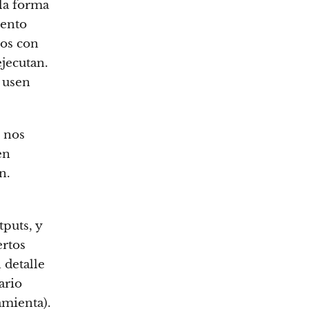
la forma
mento
mos con
ejecutan.
 usen
s nos
en
n.
tputs, y
ertos
 detalle
ario
amienta).