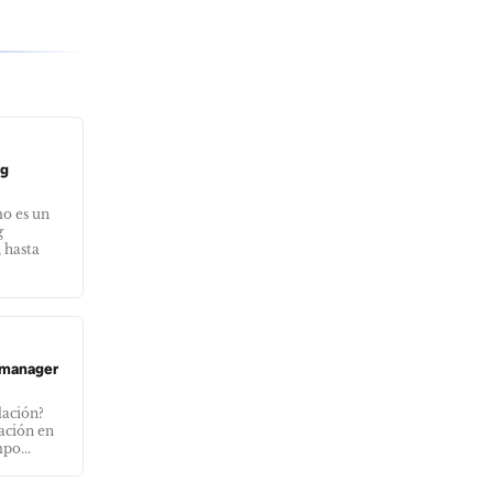
ng
o es un
g
 hasta
o manager
lación?
ación en
po...