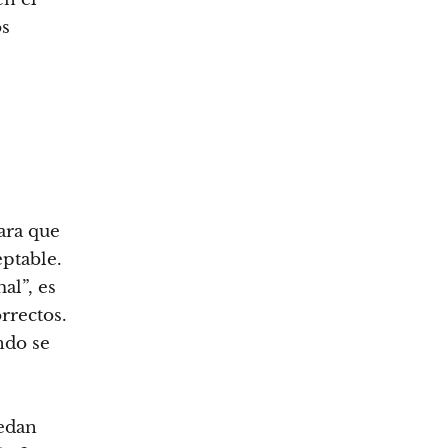
os
ara que
eptable.
al”, es
rrectos.
ndo se
uedan