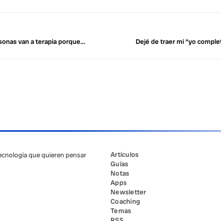
onas van a terapia porque…
Dejé de traer mi “yo complet
Artículos
tecnología que quieren pensar
Guías
Notas
Apps
Newsletter
Coaching
Temas
RSS