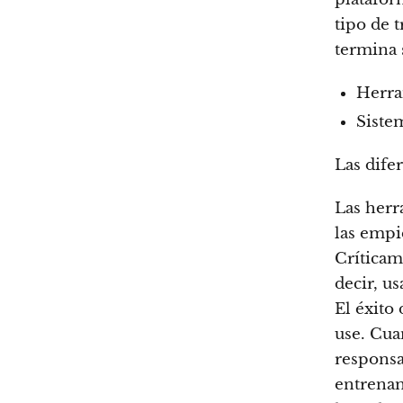
tipo de 
termina 
Herra
Siste
Las dife
Las herr
las empi
Críticam
decir, us
El éxito
use. Cua
responsa
entrenam