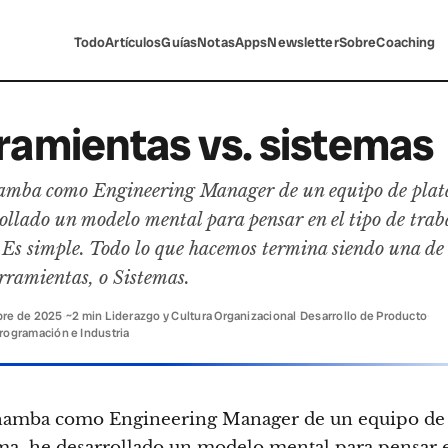
Todo
Artículos
Guías
Notas
Apps
Newsletter
Sobre
Coaching
ramientas vs. sistemas
amba como Engineering Manager de un equipo de plat
ollado un modelo mental para pensar en el tipo de trab
 Es simple. Todo lo que hacemos termina siendo una de
rramientas, o Sistemas.
bre de 2025
·
~2 min
·
Liderazgo y Cultura Organizacional
·
Desarrollo de Producto
·
rogramación e Industria
hamba como Engineering Manager de un equipo de
ma, he desarrollado un modelo mental para pensar 