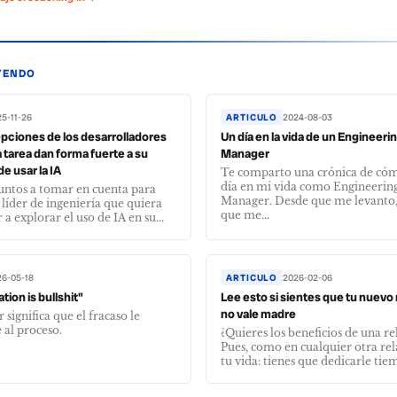
YENDO
5-11-26
ARTICULO
2024-08-03
pciones de los desarrolladores
Un día en la vida de un Engineeri
 tarea dan forma fuerte a su
Manager
e usar la IA
Te comparto una crónica de cóm
día en mi vida como Engineerin
ntos a tomar en cuenta para
Manager. Desde que me levanto,
 líder de ingeniería que quiera
que me...
a explorar el uso de IA en su...
26-05-18
ARTICULO
2026-02-06
tion is bullshit"
Lee esto si sientes que tu nuev
no vale madre
significa que el fracaso le
 al proceso.
¿Quieres los beneficios de una re
Pues, como en cualquier otra rel
tu vida: tienes que dedicarle tiem