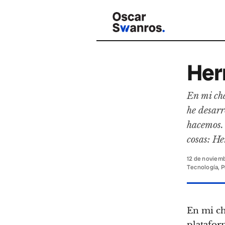
Her
En mi ch
he desarr
hacemos.
cosas: He
12 de noviem
Tecnología, P
En mi c
platafor