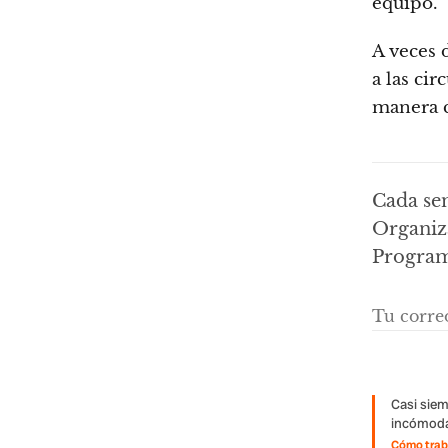
equipo.
A veces 
a las ci
manera c
Cada se
Organiza
Programa
Casi siem
incómoda
Cómo traba