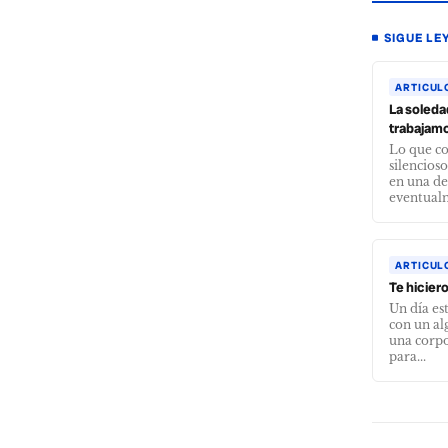
SIGUE LE
ARTICUL
La soled
trabajam
Lo que c
silencios
en una de
eventualm
ARTICUL
Te hiciero
Un día es
con un a
una corpo
para...