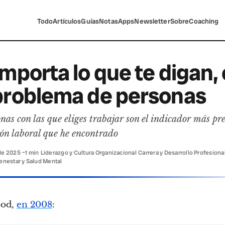
Todo
Artículos
Guías
Notas
Apps
Newsletter
Sobre
Coaching
mporta lo que te digan,
problema de personas
nas con las que eliges trabajar son el indicador más pre
ión laboral que he encontrado
de 2025
·
~1 min
·
Liderazgo y Cultura Organizacional
·
Carrera y Desarrollo Profesiona
ienestar y Salud Mental
ood,
en 2008
: