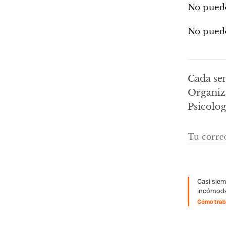
No puede
No puede
Cada se
Organiza
Psicolog
Casi siem
incómoda
Cómo traba