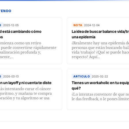
YENDO
O
2025-12-05
NOTA
2024-12-04
ad está cambiando cómo
La idea de buscar balance vida/t
os
una epidemia
omienza como un retiro
¿Realmente hay una epidemia d
o puede convertirse rápidamente
personas que están buscando ba
salineación profunda y,
vida/trabajo? ¿Qué se puede hace
ente,...
respecto? Aquí...
O
2026-03-13
ARTICULO
2025-02-22
n un layoff y ni cuenta te diste
Tienes un workaholic en tu equi
qué?
tás intentando curar el cáncer
lgoritmo, y mañana te compra
¿Lo intentas convencer de que no
ración y tu algoritmo se usa
le das feedback, o le pones límite