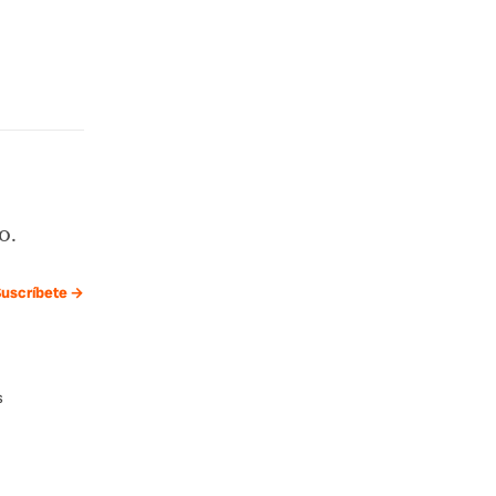
o.
uscríbete →
s