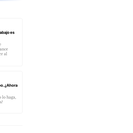
rabajo es
e
lance
r al
po. ¿Ahora
 lo haga,
s?