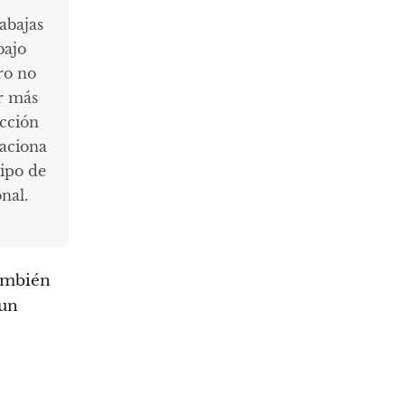
abajas
bajo
ero no
or más
acción
laciona
uipo de
nal.
también
 un