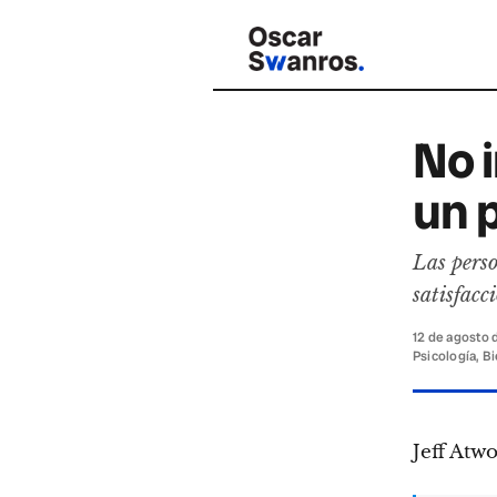
No i
un 
Las perso
satisfacc
12 de agosto 
Psicología, B
Jeff Atw