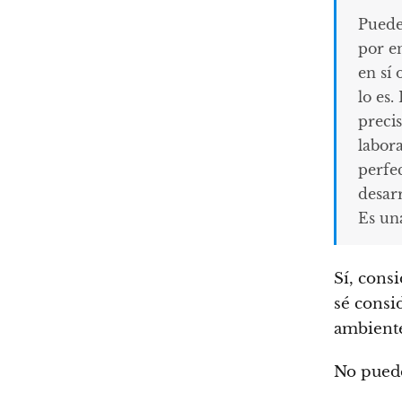
Puede 
por e
en sí 
lo es.
precis
labora
perfe
desarr
Es una
Sí, consi
sé consi
ambiente
No puede