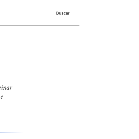
Buscar
minar
te