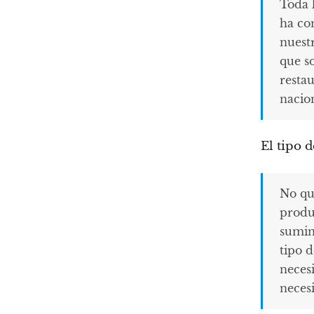
Toda 
ha co
nuestr
que so
restau
nacion
El tipo 
No qu
produ
sumin
tipo d
neces
neces