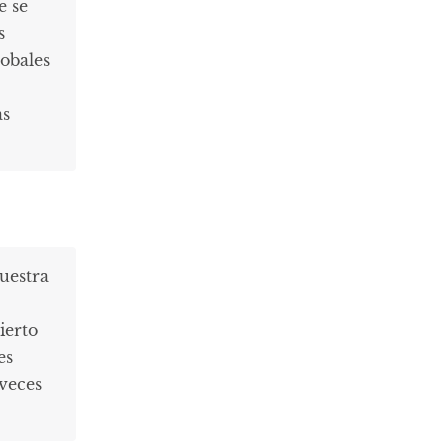
e se
s
lobales
as
uestra
ierto
es
veces