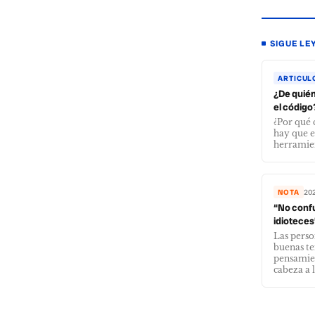
SIGUE LE
ARTICUL
¿De quién
el código
¿Por qué
hay que e
herramien
NOTA
202
“No conf
idioteces
Las perso
buenas t
pensamien
cabeza a la