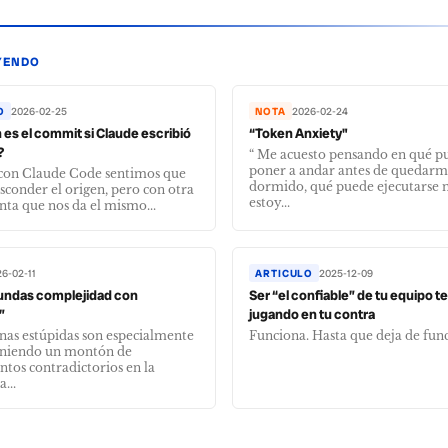
YENDO
O
2026-02-25
NOTA
2026-02-24
 es el commit si Claude escribió
“Token Anxiety"
?
“ Me acuesto pensando en qué p
poner a andar antes de quedar
 con Claude Code sentimos que
dormido, qué puede ejecutarse 
sconder el origen, pero con otra
estoy...
ta que nos da el mismo...
6-02-11
ARTICULO
2025-12-09
undas complejidad con
Ser “el confiable” de tu equipo te
”
jugando en tu contra
nas estúpidas son especialmente
Funciona. Hasta que deja de fun
eniendo un montón de
tos contradictorios en la
...