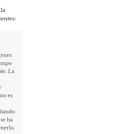
la
ientes:
genes
iempo
ble. La
r
 no es
señando
se ha
nerlo.