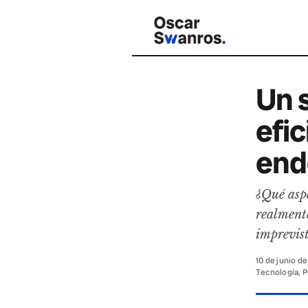
Un 
efi
end
¿Qué aspe
realment
imprevis
10 de junio d
Tecnología, P