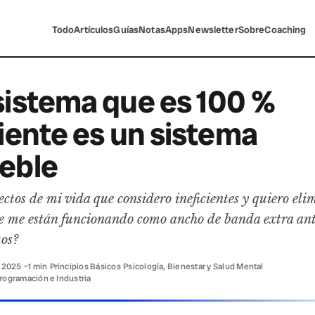
Todo
Artículos
Guías
Notas
Apps
Newsletter
Sobre
Coaching
sistema que es 100 %
ciente es un sistema
eble
ctos de mi vida que considero ineficientes y quiero eli
e me están funcionando como ancho de banda extra an
tos?
e 2025
·
~1 min
·
Principios Básicos
·
Psicología, Bienestar y Salud Mental
·
rogramación e Industria