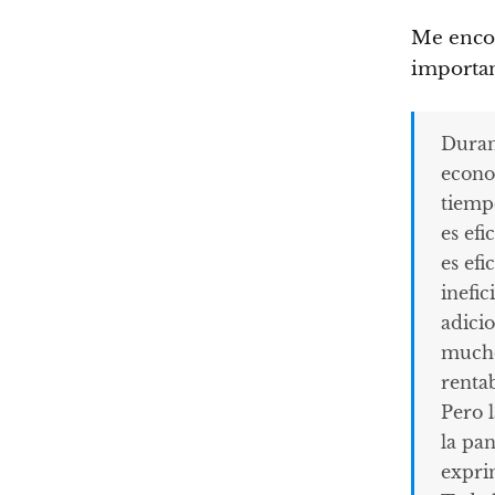
Me enco
importan
Duran
econo
tiemp
es efi
es efi
inefic
adicio
mucho
rentab
Pero l
la pa
expri