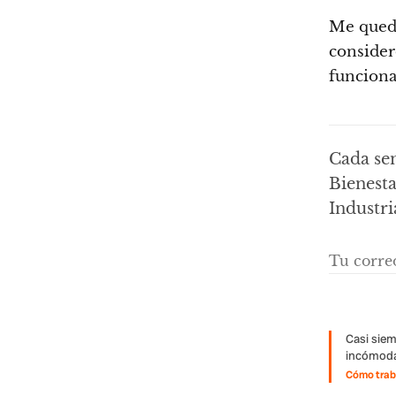
Me quedo
consider
funciona
Cada sem
Bienest
Industri
Casi siem
incómoda
Cómo traba