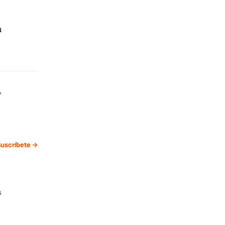
n
,
uscríbete →
s