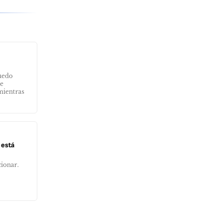
uedo
me
mientras
 está
cionar.