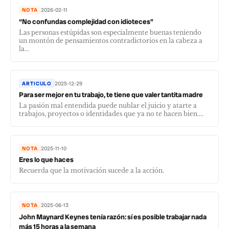
NOTA
2026-02-11
“No confundas complejidad con idioteces”
Las personas estúpidas son especialmente buenas teniendo
un montón de pensamientos contradictorios en la cabeza a
la...
ARTICULO
2025-12-29
Para ser mejor en tu trabajo, te tiene que valer tantita madre
La pasión mal entendida puede nublar el juicio y atarte a
trabajos, proyectos o identidades que ya no te hacen bien....
NOTA
2025-11-10
Eres lo que haces
Recuerda que la motivación sucede a la acción.
NOTA
2025-06-13
John Maynard Keynes tenía razón: sí es posible trabajar nada
más 15 horas a la semana