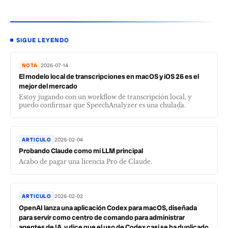
SIGUE LEYENDO
NOTA
2026-07-14
El modelo local de transcripciones en macOS y iOS 26 es el
mejor del mercado
Estoy jugando con un workflow de transcripción local, y
puedo confirmar que SpeechAnalyzer es una chulada.
ARTICULO
2026-02-04
Probando Claude como mi LLM principal
Acabo de pagar una licencia Pro de Claude.
ARTICULO
2026-02-02
OpenAI lanza una aplicación Codex para macOS, diseñada
para servir como centro de comando para administrar
agentes de IA, y dice que el uso de Codex casi se ha duplicado