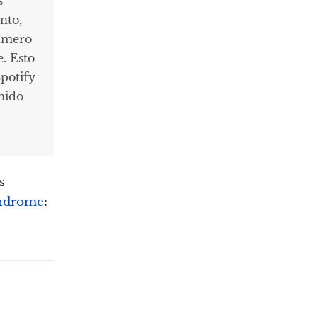
s
nto,
número
. Esto
Spotify
nido
s
índrome
: