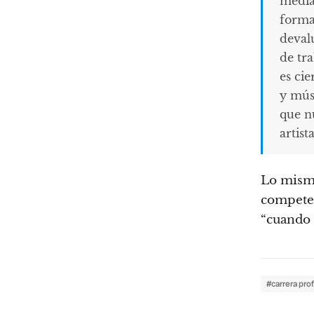
media 
forma
deval
de tr
es cie
y mús
que n
artist
Lo mismo
competen
“cuando 
#carrera pro