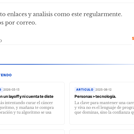
o enlaces y analisis como este regularmente.
s por correo.
S
YENDO
O
2026-03-13
ARTICULO
2025-08-12
n un layoff y ni cuenta te diste
Personas > tecnología.
tás intentando curar el cáncer
La clave para mantener una carr
lgoritmo, y mañana te compra
y viva no es el lenguaje de prog
ración y tu algoritmo se usa
que dominas, sino la confianza qu