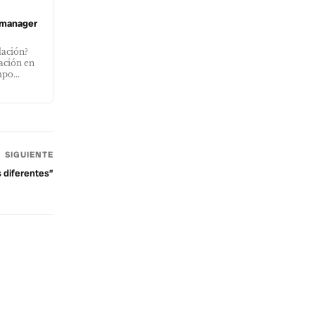
o manager
lación?
ación en
po...
SIGUIENTE
s diferentes”