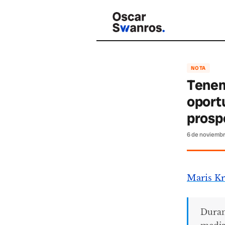
NOTA
Tenem
oportu
prosp
6 de noviemb
Maris K
Duran