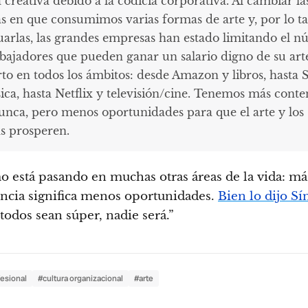
creativa debido a la codicia corporativa. Al cambiar la
s en que consumimos varias formas de arte y, por lo ta
uarlas, las grandes empresas han estado limitando el 
abajadores que pueden ganar un salario digno de su arte
rto en todos los ámbitos: desde Amazon y libros, hasta 
ica, hasta Netflix y televisión/cine. Tenemos más conte
unca, pero menos oportunidades para que el arte y los
as prosperen.
 está pasando en muchas otras áreas de la vida: má
cia significa menos oportunidades.
Bien lo dijo S
todos sean súper, nadie será.”
fesional
#cultura organizacional
#arte