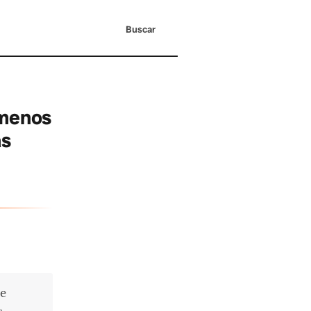
Buscar
 menos
as
se