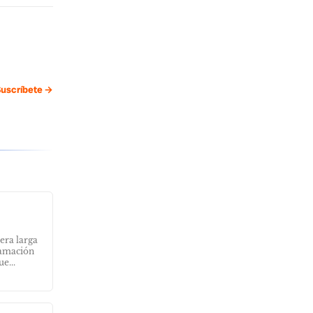
uscríbete →
era larga
ramación
e...