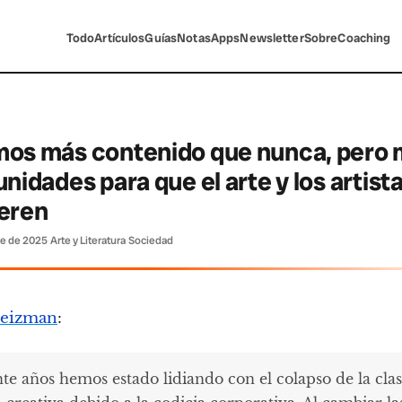
Todo
Artículos
Guías
Notas
Apps
Newsletter
Sobre
Coaching
os más contenido que nunca, pero
nidades para que el arte y los artist
eren
re de 2025
·
Arte y Literatura
·
Sociedad
reizman
:
te años hemos estado lidiando con el colapso de la cla