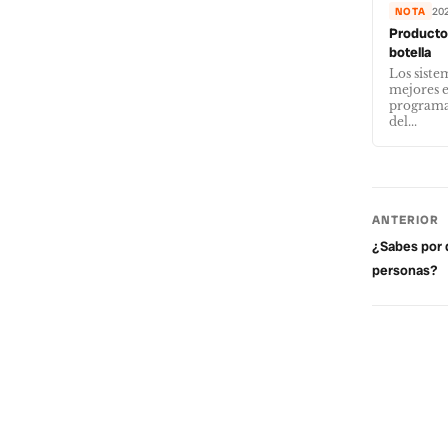
NOTA
20
Producto 
botella
Los siste
mejores e
programa
del...
ANTERIOR
¿Sabes por 
personas?