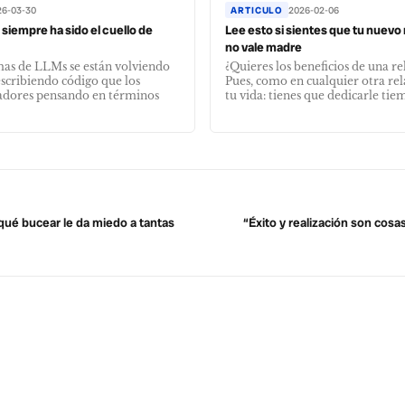
26-03-30
ARTICULO
2026-02-06
siempre ha sido el cuello de
Lee esto si sientes que tu nuev
no vale madre
mas de LLMs se están volviendo
¿Quieres los beneficios de una re
scribiendo código que los
Pues, como en cualquier otra rel
dores pensando en términos
tu vida: tienes que dedicarle tiem
qué bucear le da miedo a tantas
“Éxito y realización son cosa