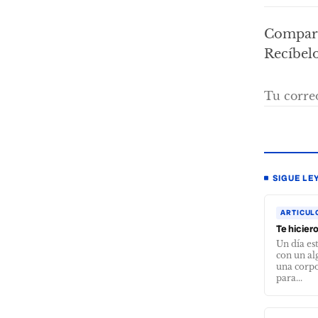
Compart
Recíbelo
SIGUE LE
ARTICUL
Te hiciero
Un día es
con un a
una corpo
para...