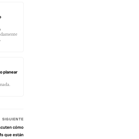
o
o
pidamente
,
ro planear
 nada.
SIGUIENTE
iscuten cómo
Ms que están