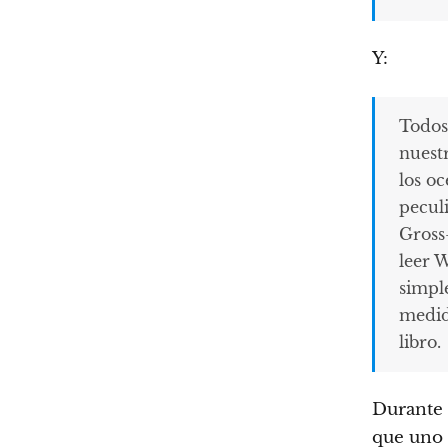
Y:
Todos
nuest
los oc
pecul
Gross—
leer W
simpl
medid
libro.
Durante 
que uno 