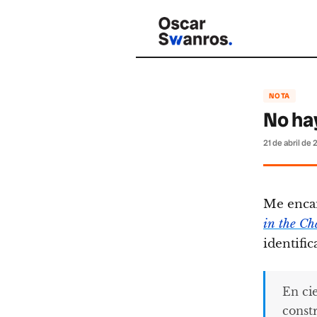
NOTA
No hay
21 de abril de
Me encan
in the Ch
identific
En cie
const