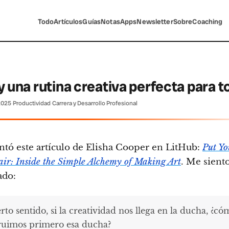
Todo
Artículos
Guías
Notas
Apps
Newsletter
Sobre
Coaching
 una rutina creativa perfecta para 
 2025
·
Productividad
·
Carrera y Desarrollo Profesional
tó este artículo de Elisha Cooper en LitHub:
Put Yo
air: Inside the Simple Alchemy of Making Art
. Me sient
ado:
rto sentido, si la creatividad nos llega en la ducha, ¿c
ruimos primero esa ducha?