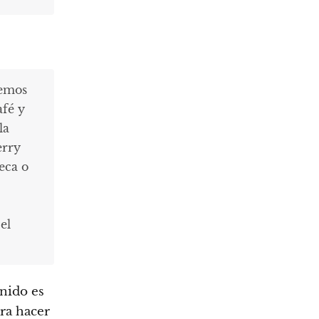
nemos
afé y
la
erry
eca o
el
nido es
ra hacer