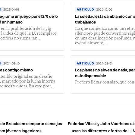
O
2026-01-08
ARTICULO
2025-12-05
ogramó un juego por el 2 % de lo
La soledad está cambiando cóm
ó un humano
trabajamos
 en la proliferación de la gig
Lo que comienza como un retir
la idea de que la IA reemplace
silencioso puede convertirse rá
ecíficas no suena tan...
en una desalineación profunda y
eventualmente,...
O
2024-09-10
ARTICULO
2024-08-01
 es contigo mismo
Los planes no sirven de nada, pe
es indispensable
tenido original es un desafío
, marcado por la lucha interna
Prefiero llegar con algo, que con
queos y dudas. En este post,...
 de Broadcom comparte consejos
Federico Viticci y John Voorhees d
ara jóvenes ingenieros
usan las diferentes ofertas de LL