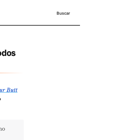
Buscar
todos
ur Butt
o
ómo