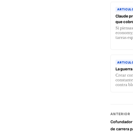
ARTICUL
Claude pr
que cobr
Si piensas
economy, 
tareas esp
ARTICUL
La guerra
Crear con
constante
contra blo
ANTERIOR
Cofundador
de carrera p