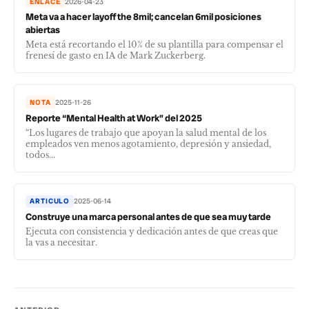
ENLACE
2026-04-23
Meta va a hacer layoff the 8mil; cancelan 6mil posiciones
abiertas
Meta está recortando el 10% de su plantilla para compensar el
frenesí de gasto en IA de Mark Zuckerberg.
NOTA
2025-11-26
Reporte “Mental Health at Work” del 2025
“Los lugares de trabajo que apoyan la salud mental de los
empleados ven menos agotamiento, depresión y ansiedad,
todos...
ARTICULO
2025-06-14
Construye una marca personal antes de que sea muy tarde
Ejecuta con consistencia y dedicación antes de que creas que
la vas a necesitar.