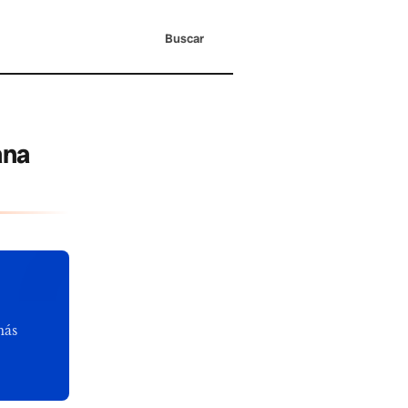
Buscar
ana
más