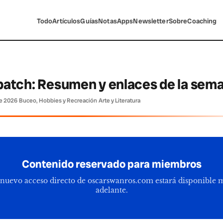
Todo
Artículos
Guías
Notas
Apps
Newsletter
Sobre
Coaching
spatch: Resumen y enlaces de la sem
de 2026
·
Buceo, Hobbies y Recreación
·
Arte y Literatura
Contenido reservado para miembros
 nuevo acceso directo de oscarswanros.com estará disponible 
adelante.