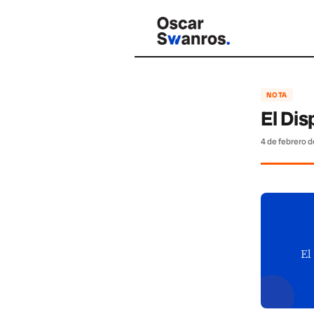
NOTA
El Di
4 de febrero 
El