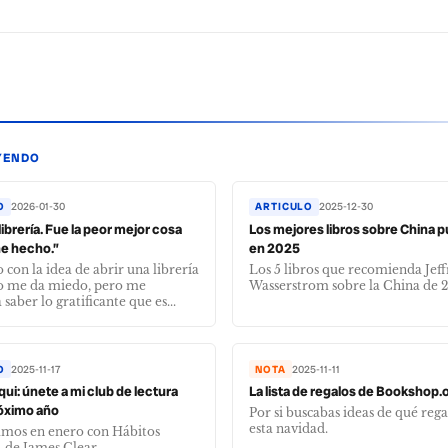
YENDO
O
2026-01-30
ARTICULO
2025-12-30
librería. Fue la peor mejor cosa
Los mejores libros sobre China 
e hecho.”
en 2025
 con la idea de abrir una librería
Los 5 libros que recomienda Jef
to me da miedo, pero me
Wasserstrom sobre la China de 
aber lo gratificante que es...
O
2025-11-17
NOTA
2025-11-11
qui: únete a mi club de lectura
La lista de regalos de Bookshop.
róximo año
Por si buscabas ideas de qué reg
esta navidad.
os en enero con Hábitos
 de James Clear.