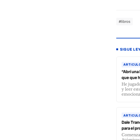
#libros
SIGUE LE
ARTICUL
“Abrí una 
que que h
He jugado
y leer es
emociona s
ARTICUL
Dale Tran
para el p
Comenzam
Atómicos,