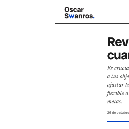
Rev
cua
Es crucia
a tus obj
ajustar t
flexible 
metas.
26 de octubr