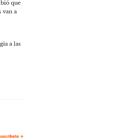
ribió que
s van a
gia a las
uscríbete →