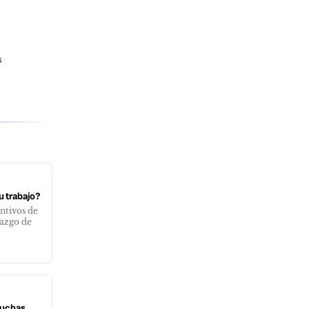
s
u trabajo?
ntivos de
razgo de
muchas