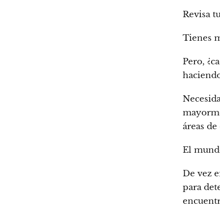
Revisa t
Tienes m
Pero, ¿ca
haciendo
Necesida
mayormen
áreas de
El mundo
De vez e
para det
encuent