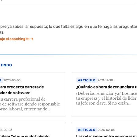
pre ya sabes la respuesta; lo que falta es alguien que te haga las pregunta
s.
jo el coaching 1:1 →
YENDO
O
2023-05-05
ARTICULO
2021-11-30
para crecer tu carrera de
¿Cuándo es hora de renunciar a t
ador de software
¿Deberías renunciar ya? Los ince
tu empresa y el historial de lide
tu carrera profesional de
tu jefe son clave. Si no están...
o de software siendo responsable
orno laboral, enfrentando...
26-02-03
ARTICULO
2026-02-05
cil ser “el que pudo haberlo
Las relaciones entre personas 