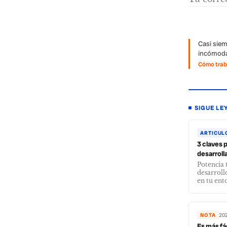
Casi siem
incómoda
Cómo traba
SIGUE LE
ARTICUL
3 claves 
desarroll
Potencia 
desarroll
en tu ent
NOTA
20
Es más fá