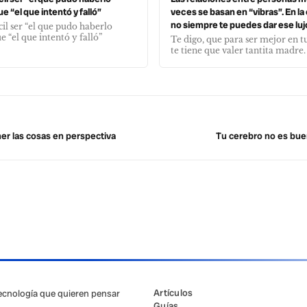
e “el que intentó y falló”
veces se basan en “vibras”. En l
no siempre te puedes dar ese luj
cil ser “el que pudo haberlo
e “el que intentó y falló”
Te digo, que para ser mejor en tu
te tiene que valer tantita madre.
er las cosas en perspectiva
Tu cerebro no es bue
Artículos
tecnología que quieren pensar
Guías