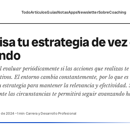
Todo
Artículos
Guías
Notas
Apps
Newsletter
Sobre
Coaching
isa tu estrategia de vez
ndo
l evaluar periódicamente si las acciones que realizas te
etivos. El entorno cambia constantemente, por lo que es
u estrategia para mantener la relevancia y efectividad. 
ante las circunstancias te permitirá seguir avanzando h
e de 2024
·
~1 min
·
Carrera y Desarrollo Profesional