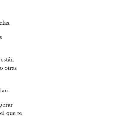
rlas.
s
 están
o otras
ian.
perar
el que te