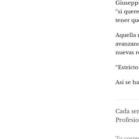
Giusepp
“si quer
tener qu
Aquella 
avanzando
nuevas r
“Estricto
Así se ha
Cada se
Profesio