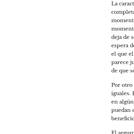
La carac
completa
momento 
momento 
deja de 
espera d
el que e
parece j
de que so
Por otro
iguales.
en algún
puedan c
beneficio
El argu