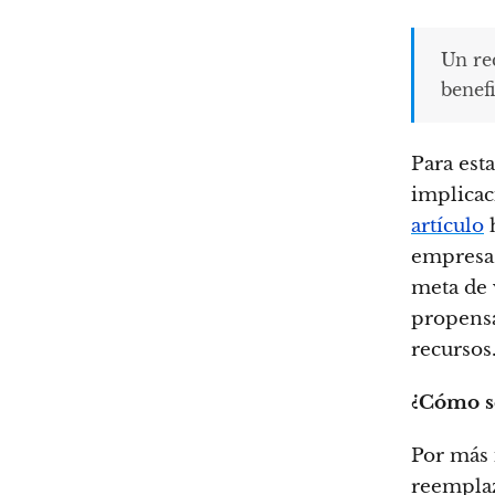
Un re
benefi
Para est
implicac
artículo
h
empresas
meta de 
propensa
recursos
¿Cómo sé
Por más i
reemplaz