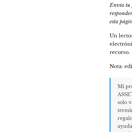
Envía tu 
responder
esta pági
Un lecto
electrón
recurso.
Nota: ed
Mi p
ASSET
solo v
termi
regal
ayuda