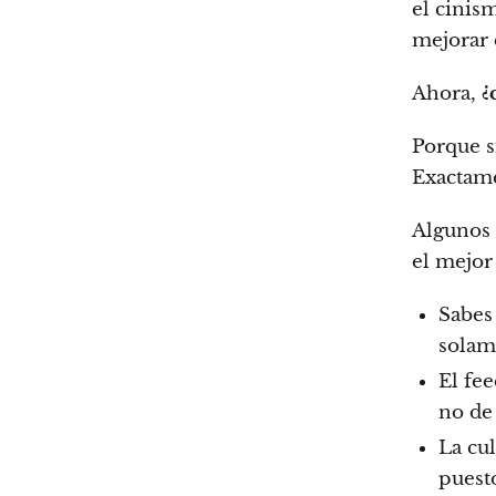
el cinis
mejorar 
Ahora,
¿
Porque s
Exactame
Algunos 
el mejor 
Sabes
solam
El fee
no de
La cu
puest