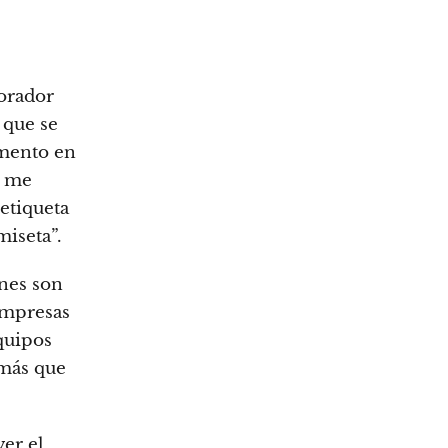
orador
 que se
omento en
o me
etiqueta
miseta”.
ones son
 empresas
quipos
 más que
er el