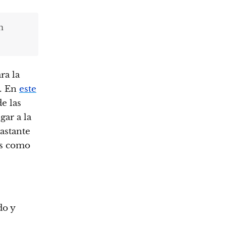
n
ra la
o. En
este
e las
gar a la
astante
os como
do y