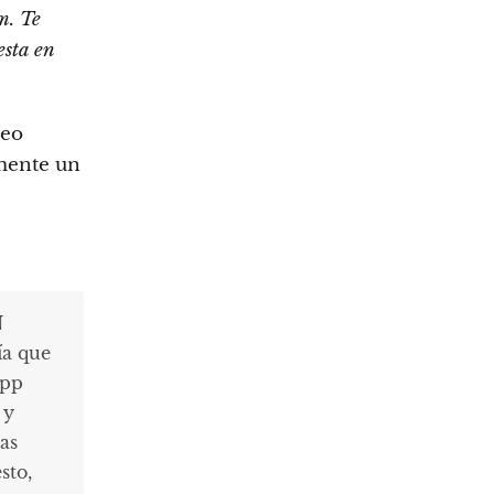
m. Te
esta en
reo
amente un
N
ía que
app
 y
as
sto,