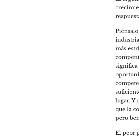
crecimie
respuest
Piénsalo
industri
más estr
competit
signific
oportuni
competen
suficien
lugar. Y 
que la c
pero ben
El peor 