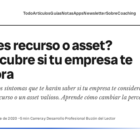
Todo
Artículos
Guías
Notas
Apps
Newsletter
Sobre
Coaching
es recurso o asset?
cubre si tu empresa te
ora
s síntomas que te harán saber si tu empresa te consider
curso o un asset valioso. Aprende cómo cambiar la perc
re de 2020
·
~5 min
·
Carrera y Desarrollo Profesional
·
Buzón del Lector