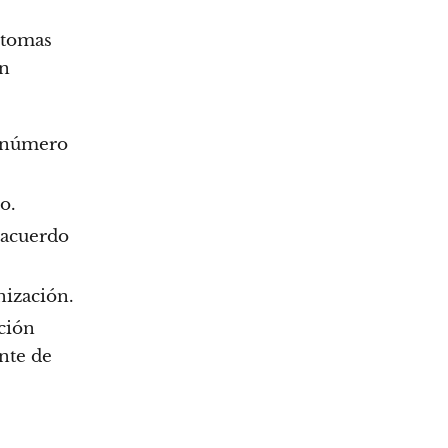
ntomas
un
n número
o.
 acuerdo
nización.
ación
ente de