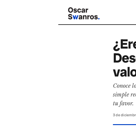
¿Er
Des
val
Conoce lo
simple re
tu favor.
3 de diciemb