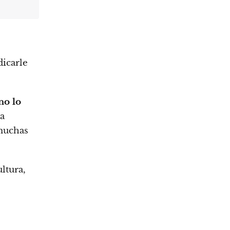
dicarle
no lo
la
 muchas
ltura,
s