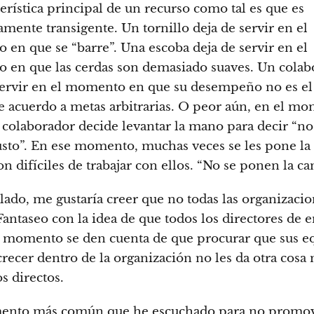
terística principal de un recurso como tal es que es
mente transigente. Un tornillo deja de servir en el
en que se “barre”. Una escoba deja de servir en el
en que las cerdas son demasiado suaves. Un colab
servir en el momento en que su desempeño no es el
e acuerdo a metas arbitrarias. O peor aún, en el m
l colaborador decide levantar la mano para decir “n
usto”. En ese momento, muchas veces se les pone la 
n difíciles de trabajar con ellos. “No se ponen la ca
 lado, me gustaría creer que no todas las organizaci
 Fantaseo con la idea de que todos los directores de
 momento se den cuenta de que procurar que sus e
recer dentro de la organización no les da otra cosa
s directos.
mento más común que he escuchado para no promov