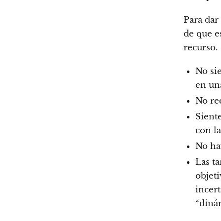
Para dar
de que e
recurso.
No si
en una
No re
Sient
con la
No ha
Las ta
objeti
incer
“diná