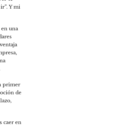
ir”. Y mi
 en una
dares
ventaja
mpresa,
una
a
n primer
noción de
lazo,
s caer en