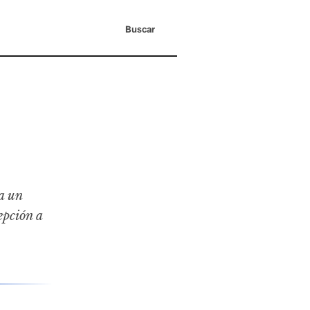
Buscar
a un
epción a