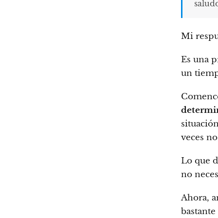
saludo
Mi respu
Es una p
un tiemp
Comence
determin
situació
veces no
Lo que d
no neces
Ahora, a
bastante 