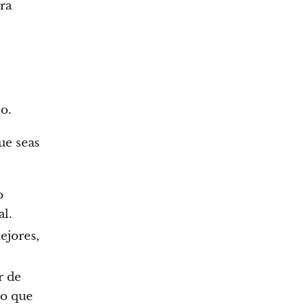
ra
o.
ue seas
o
al.
ejores,
r de
no que