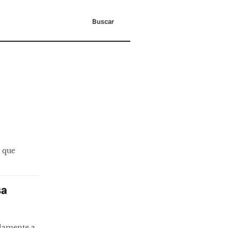
Buscar
s que
sa
olamente a