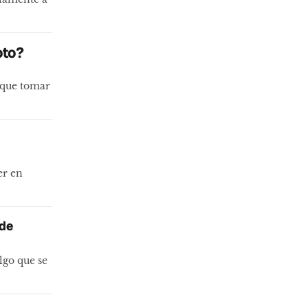
oto?
s que tomar
er en
 de
lgo que se