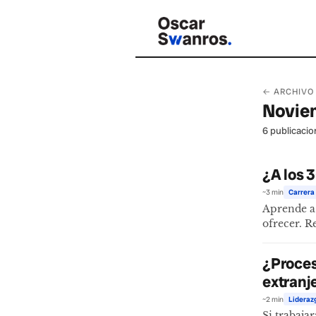
← ARCHIVO
Novie
6 publicacio
¿A los 
~3 min
Carrera 
Aprende a 
ofrecer. R
¿Proces
extranj
~2 min
Lideraz
Si trabaja