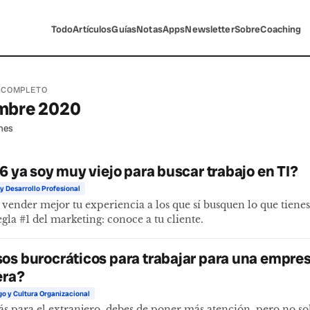
Todo
Artículos
Guías
Notas
Apps
Newsletter
Sobre
Coaching
 COMPLETO
mbre 2020
nes
36 ya soy muy viejo para buscar trabajo en TI?
y Desarrollo Profesional
vender mejor tu experiencia a los que sí busquen lo que tiene
egla #1 del marketing: conoce a tu cliente.
os burocráticos para trabajar para una empre
era?
go y Cultura Organizacional
rás para el extranjero, debes de poner más atención, pero no s