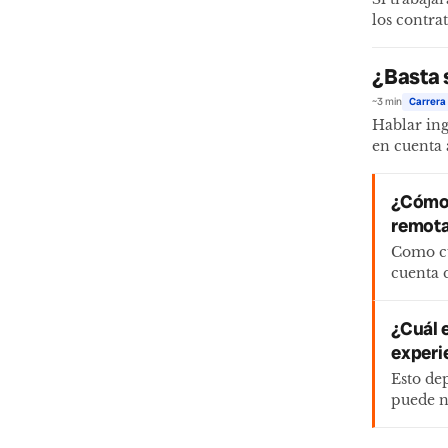
los contra
¿Basta 
~3 min
Carrera 
Hablar ing
en cuenta 
¿Cómo 
remota
Como cu
cuenta 
¿Cuál e
experi
Esto de
puede n