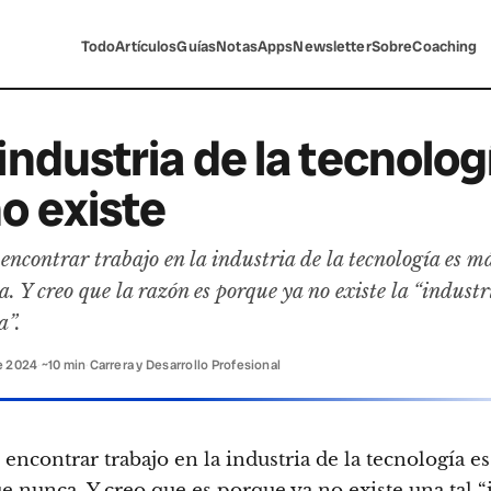
Todo
Artículos
Guías
Notas
Apps
Newsletter
Sobre
Coaching
industria de la tecnolog
o existe
ncontrar trabajo en la industria de la tecnología es más
. Y creo que la razón es porque ya no existe la “industr
a”.
e 2024
·
~10 min
·
Carrera y Desarrollo Profesional
 encontrar trabajo en la industria de la tecnología e
ue nunca. Y creo que es porque ya no existe una tal “