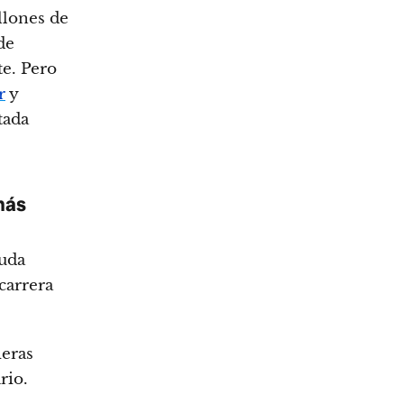
llones de
de
e. Pero
r
y
tada
más
uda
carrera
ieras
rio.