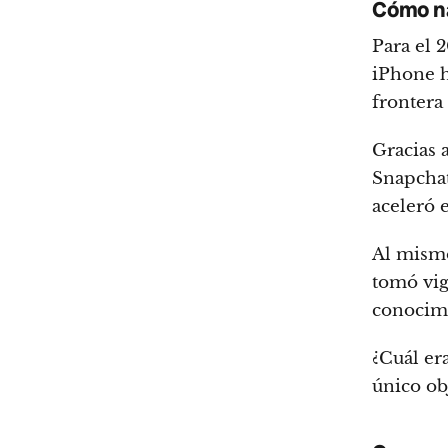
Cómo na
Para el 
iPhone h
frontera 
Gracias 
Snapchat
aceleró 
Al mismo
tomó vig
conocimo
¿Cuál era
único obj