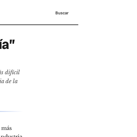
Buscar
ía”
 difícil
ia de la
s más
industria