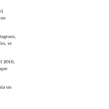
el
nte
stagram,
ón, se
l 2010,
 que
nía un