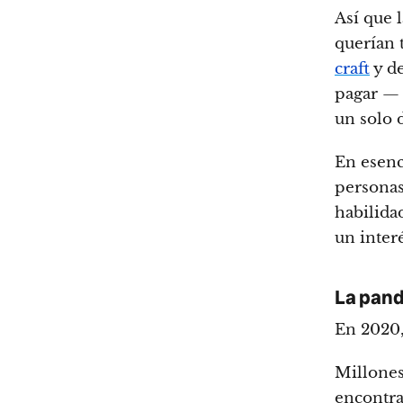
Así que l
querían 
craft
y de
pagar — 
un solo 
En esenci
personas
habilida
un inter
La pand
En 2020,
Millones
encontra