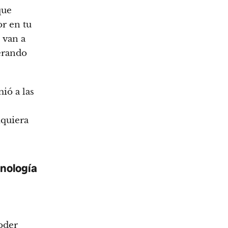
que
or en tu
 van a
erando
ió a las
iquiera
cnología
oder