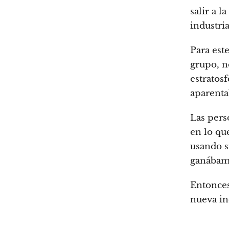
salir a l
industri
Para est
grupo, n
estratosf
aparenta
Las pers
en lo qu
usando s
ganábamo
Entonces
nueva in