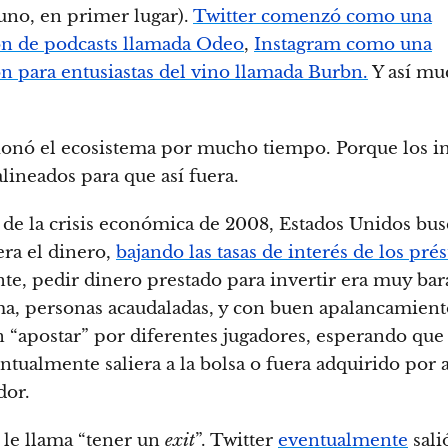
uno, en primer lugar).
Twitter comenzó como una
ón de podcasts llamada Odeo
,
Instagram como una
ón para entusiastas del vino llamada Burbn.
Y así mu
ionó el ecosistema por mucho tiempo. Porque los i
alineados para que así fuera.
de la crisis económica de 2008, Estados Unidos bus
era el dinero,
bajando las tasas de interés de los pré
te, pedir dinero prestado para invertir era muy bar
ma, personas acaudaladas, y con buen apalancamient
 “apostar” por diferentes jugadores, esperando que
entualmente saliera a la bolsa o fuera adquirido por 
dor.
e le llama “tener un
exit
”. Twitter
eventualmente
salió