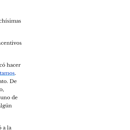
chísimas
ncentivos
có hacer
stamos
.
ato. De
o,
 uno de
algún
 a la