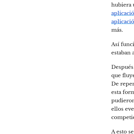
hubiera 
aplicaci
aplicaci
más.
Así func
estaban 
Después 
que fluy
De repen
esta for
pudieron
ellos ev
competi
A esto s