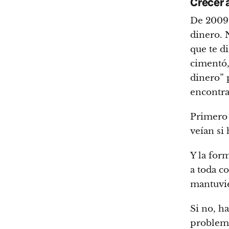
Crecer 
De 2009 
dinero. 
que te d
cimentó
dinero” 
encontr
Primero 
veían si
Y la for
a toda c
mantuvie
Si no, h
problema