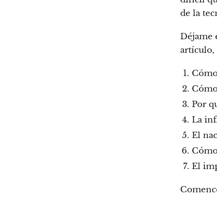
de la tec
Déjame e
artículo,
Cómo 
Cómo 
Por q
La in
El na
Cómo 
El imp
Comenc