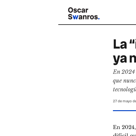
La “
ya n
En 2024 e
que nunca
tecnologí
27 de mayo d
En 2024,
difícil q