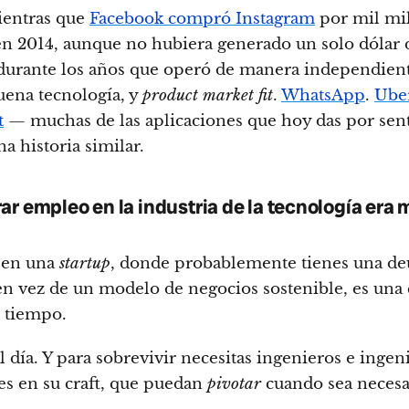
ientras que
Facebook compró Instagram
por mil mi
en 2014, aunque no hubiera generado un solo dólar 
durante los años que operó de manera independient
uena tecnología, y
product market fit
.
WhatsApp
.
Ube
t
— muchas de las aplicaciones que hoy das por sen
a historia similar.
ar empleo en la industria de la tecnología era 
o
 en una
startup
, donde probablemente tienes una de
n vez de un modelo de negocios sostenible, es una 
l tiempo.
l día. Y para sobrevivir necesitas ingenieros e ingen
es en su craft, que puedan
pivotar
cuando sea necesa