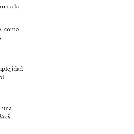
ron a la
re, como
s
mplejidad
ol
a una
dtech.