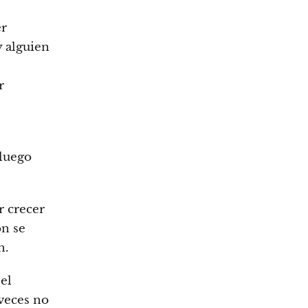
er
 alguien
r
 luego
r crecer
ón se
n.
 el
veces no