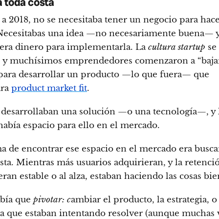
a toda costa
a 2018, no se necesitaba tener un negocio para hac
Necesitabas una idea —no necesariamente buena— y
iera dinero para implementarla. La
cultura startup
se
, y muchísimos emprendedores comenzaron a “baja
para desarrollar un producto —lo que fuera— que
ara
product market fit
.
desarrollaban una solución —o una tecnología—, y
 había espacio para ello en el mercado.
ma de encontrar ese espacio en el mercado era busca
osta. Mientras más usuarios adquirieran, y la retenci
ran estable o al alza, estaban haciendo las cosas bie
abía que
pivotar: c
ambiar el producto, la estrategia, o
 que estaban intentando resolver (aunque muchas 