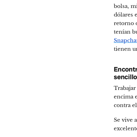
bolsa, m
dólares 
retorno 
tenían b
Snapcha
tienen un
Encontr
sencill
Trabajar
encima e
contra e
Se vive a
excelent