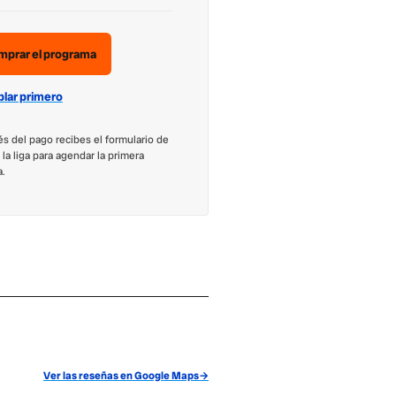
mprar el programa
lar primero
s del pago recibes el formulario de
y la liga para agendar la primera
a.
Ver las reseñas en Google Maps
→