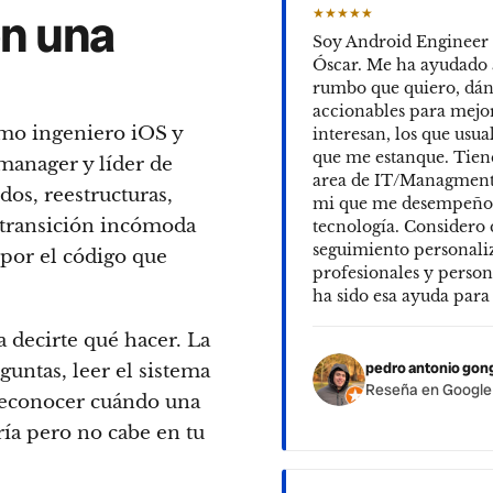
n una
★★★★★
Soy Android Engineer y
Óscar. Me ha ayudado a
rumbo que quiero, dán
accionables para mejo
mo ingeniero iOS y
interesan, los que usu
que me estanque. Tien
manager y líder de
area de IT/Managment 
dos, reestructuras,
mi que me desempeño
 transición incómoda
tecnología. Considero 
seguimiento personali
 por el código que
profesionales y person
ha sido esa ayuda para
 decirte qué hacer. La
pedro antonio gon
untas, leer el sistema
Reseña en Googl
reconocer cuándo una
ría pero no cabe en tu