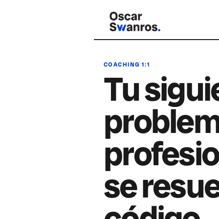
COACHING 1:1
Tu sigui
proble
profesio
se resue
código.