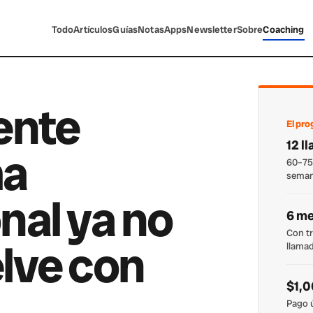
Todo
Artículos
Guías
Notas
Apps
Newsletter
Sobre
Coaching
ente
El pr
12 l
ma
60–75
sema
nal ya no
6 m
Con tr
lve con
llama
$1,
Pago 