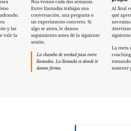
para
Nos vemos cada dos semanas.
cómo
Entre llamadas trabajas una
Al final
uadrando.
conversación, una pregunta o
qué apre
ura
un experimento concreto. Si
necesitas
ón y las
algo se atora, le damos
Aterriza
 vale la
seguimiento antes de la siguiente
siguiente
sesión.
La meta 
La chamba de verdad pasa entre
coaching
llamadas. La llamada es donde le
tomando 
damos forma.
sostener 