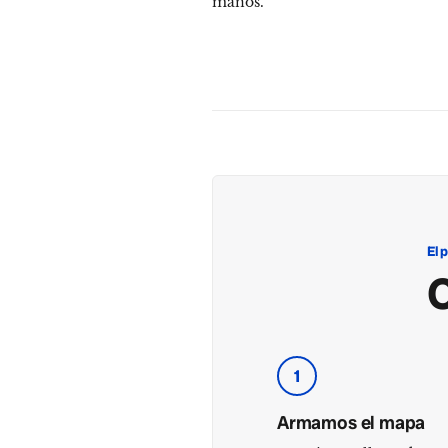
manos.
El 
1
Armamos el mapa