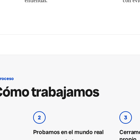
entiendas.
con evi
proceso
Cómo trabajamos
2
3
Probamos en el mundo real
Cerramo
propio