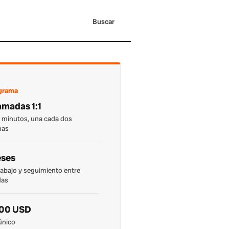
Buscar
ograma
lamadas 1:1
 minutos, una cada dos
nas
eses
abajo y seguimiento entre
das
000 USD
único