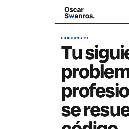
COACHING 1:1
Tu sigui
proble
profesio
se resue
código.