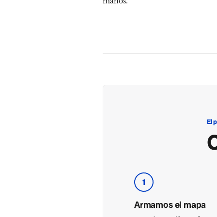
manos.
El 
1
Armamos el mapa