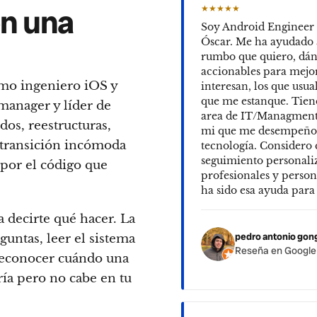
n una
★★★★★
Soy Android Engineer y
Óscar. Me ha ayudado a
rumbo que quiero, dán
accionables para mejo
mo ingeniero iOS y
interesan, los que usu
que me estanque. Tien
manager y líder de
area de IT/Managment 
dos, reestructuras,
mi que me desempeño
 transición incómoda
tecnología. Considero 
seguimiento personali
 por el código que
profesionales y person
ha sido esa ayuda para
 decirte qué hacer. La
pedro antonio gon
untas, leer el sistema
Reseña en Googl
reconocer cuándo una
ría pero no cabe en tu