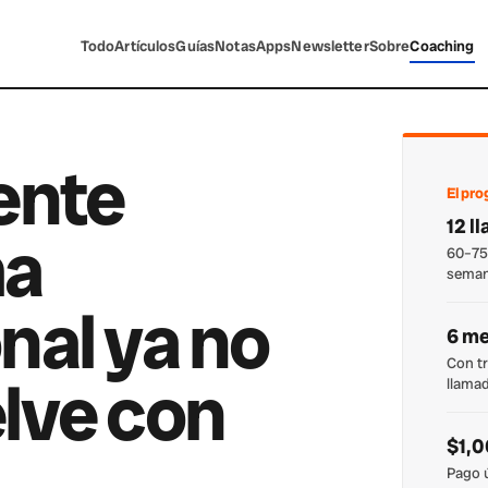
Todo
Artículos
Guías
Notas
Apps
Newsletter
Sobre
Coaching
ente
El pr
12 l
ma
60–75
sema
nal ya no
6 m
Con tr
lve con
llama
$1,
Pago 