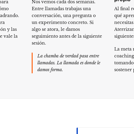
para
Nos vemos cada dos semanas.
cómo
Entre llamadas trabajas una
Al final
uadrando.
conversación, una pregunta o
qué apre
ura
un experimento concreto. Si
necesitas
ón y las
algo se atora, le damos
Aterriza
 vale la
seguimiento antes de la siguiente
siguiente
sesión.
La meta 
La chamba de verdad pasa entre
coaching
llamadas. La llamada es donde le
tomando 
damos forma.
sostener 