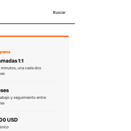
Buscar
ograma
lamadas 1:1
 minutos, una cada dos
nas
eses
abajo y seguimiento entre
das
000 USD
único