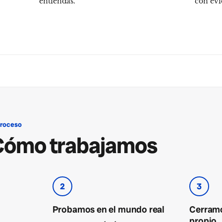
entiendas.
con evi
proceso
Cómo trabajamos
2
3
Probamos en el mundo real
Cerramo
propio