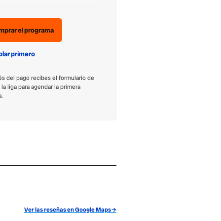
mprar el programa
lar primero
s del pago recibes el formulario de
y la liga para agendar la primera
a.
Ver las reseñas en Google Maps
→