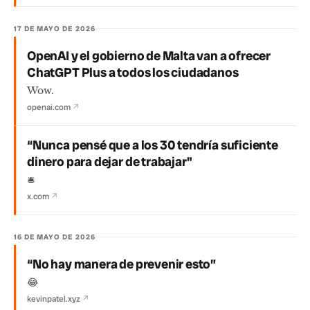
17 DE MAYO DE 2026
OpenAI y el gobierno de Malta van a ofrecer
ChatGPT Plus a todos los ciudadanos
Wow.
openai.com
↗
“Nunca pensé que a los 30 tendría suficiente
dinero para dejar de trabajar"
🛎️
x.com
↗
16 DE MAYO DE 2026
“No hay manera de prevenir esto”
😂
kevinpatel.xyz
↗